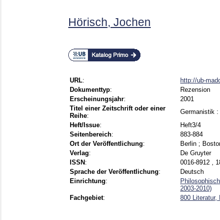
Hörisch, Jochen
URL
:
http://ub-mad
Dokumenttyp
:
Rezension
Erscheinungsjahr
:
2001
Titel einer Zeitschrift oder einer
Germanistik :
Reihe
:
Heft/Issue
:
Heft3/4
Seitenbereich
:
883-884
Ort der Veröffentlichung
:
Berlin ; Bost
Verlag
:
De Gruyter
ISSN
:
0016-8912 , 
Sprache der Veröffentlichung
:
Deutsch
Einrichtung
:
Philosophisch
2003-2010)
Fachgebiet
:
800 Literatur,