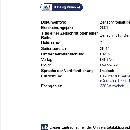
Dokumenttyp
:
Zeitschriftenartike
Erscheinungsjahr
:
2001
Titel einer Zeitschrift oder einer
Zeitschrift für B
Reihe
:
Heft/Issue
:
2
Seitenbereich
:
38-44
Ort der Veröffentlichung
:
Berlin
Verlag
:
DBB-Verl.
ISSN
:
0947-9872
Sprache der Veröffentlichung
:
Deutsch
Einrichtung
:
Fakultät für Betr
(Oechsler 1996-,
Fachgebiet
:
330 Wirtschaft
Dieser Eintrag ist Teil der Universitätsbibliograp