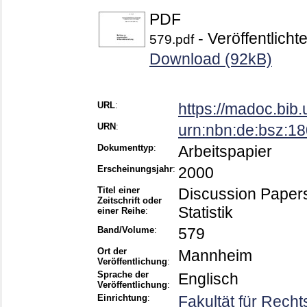
PDF
- Veröffentlicht
579.pdf
Download (92kB)
URL
:
https://madoc.bib
URN
:
urn:nbn:de:bsz:1
Dokumenttyp
:
Arbeitspapier
Erscheinungsjahr
:
2000
Titel einer
Discussion Papers 
Zeitschrift oder
Statistik
einer Reihe
:
Band/Volume
:
579
Ort der
Mannheim
Veröffentlichung
:
Sprache der
Englisch
Veröffentlichung
:
Einrichtung
:
Fakultät für Rech