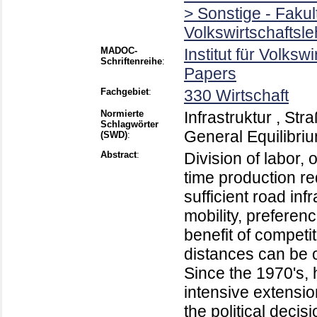
> Sonstige - Faku
Volkswirtschaftsle
MADOC-
Institut für Volksw
Schriftenreihe
:
Papers
Fachgebiet
:
330 Wirtschaft
Normierte
Infrastruktur , Str
Schlagwörter
General Equilibri
(SWD)
:
Abstract
:
Division of labor,
time production re
sufficient road inf
mobility, preferenc
benefit of competit
distances can be o
Since the 1970's, 
intensive extensio
the political decis