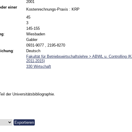
2001
 oder einer
Kostenrechnungs-Praxis : KRP
45
3
145-155
ng
:
Wiesbaden
Gabler
0931-9077 , 2195-8270
lichung
:
Deutsch
Fakultät für Betriebswirtschaftslehre > ABWL u. Controlling (
2011-2015)
330 Wirtschaft
Teil der Universitätsbibliographie.