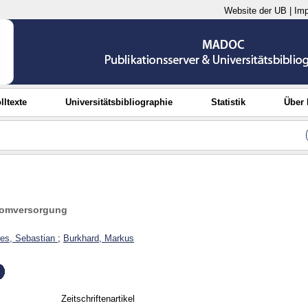
Website der UB
|
Im
lltexte
Universitätsbibliographie
Statistik
Über
tromversorgung
es, Sebastian
;
Burkhard, Markus
Zeitschriftenartikel