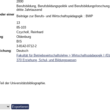
2000
Berufsbildung, Berufsbildungspolitik und Berufsbildungsforschun
dritte Jahrtausend
 oder einer
Beiträge zur Berufs- und Wirtschaftspädagogik : BWP
13
85-103
Czycholl, Reinhard
ng
:
Oldenburg
BIS
3-8142-0712-2
lichung
:
Deutsch
Fakultät für Betriebswirtschaftslehre > Wirtschaftspädagogik I (
370 Erziehung, Schul- und Bildungswesen
Teil der Universitätsbibliographie.