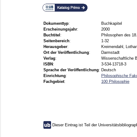
Dokumenttyp
:
Buchkapitel
Erscheinungsjahr
:
2000
Buchtitel
:
Philosophen des 18.
Seitenbereich
:
1-32
Herausgeber
:
Kreimendahl, Lothar
Ort der Veröffentlichung
:
Darmstadt
Verlag
:
Wissenschaftliche 
ISBN
:
3-534-13718-3
Sprache der Veröffentlichung
:
Deutsch
Einrichtung
:
Philosophische Faku
Fachgebiet
:
100 Philosophie
Dieser Eintrag ist Teil der Universitätsbibliograp