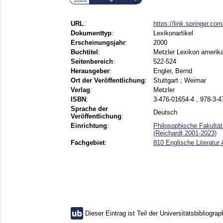
URL
:
https://link.springer.c
Dokumenttyp
:
Lexikonartikel
Erscheinungsjahr
:
2000
Buchtitel
:
Metzler Lexikon amerik
Seitenbereich
:
522-524
Herausgeber
:
Engler, Bernd
Ort der Veröffentlichung
:
Stuttgart ; Weimar
Verlag
:
Metzler
ISBN
:
3-476-01654-4 , 978-3-4
Sprache der
Deutsch
Veröffentlichung
:
Einrichtung
:
Philosophische Fakultät 
(Reichardt 2001-2023)
Fachgebiet
:
810 Englische Literatur
Dieser Eintrag ist Teil der Universitätsbibliograp