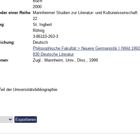
Buch
2000
 oder einer Reihe
:
Mannheimer Studien zur Literatur- und Kulturwissenschaft
22
ng
:
St. Ingbert
Röhrig
3-86110-263-3
lichung
:
Deutsch
Philosophische Fakultät > Neuere Germanistik I (Wild 1992
830 Deutsche Literatur
onen
:
Zugl.: Mannheim, Univ., Diss., 1999
Teil der Universitätsbibliographie.