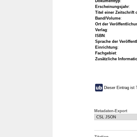
Dokumenttyp
:
Erscheinungsjahr
:
Titel einer Zeitschrift
Band/Volume
:
Ort der Veröffentlichu
Verlag
:
ISBN
:
Sprache der Veröffent
Einrichtung
:
Fachgebiet
:
Zusätzliche Informati
Dieser Eintrag ist 
Metadaten-Export
Zitation