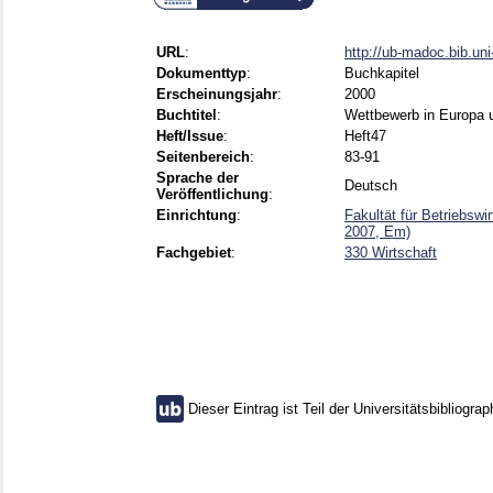
URL
:
http://ub-madoc.bib.u
Dokumenttyp
:
Buchkapitel
Erscheinungsjahr
:
2000
Buchtitel
:
Wettbewerb in Europa u
Heft/Issue
:
Heft47
Seitenbereich
:
83-91
Sprache der
Deutsch
Veröffentlichung
:
Einrichtung
:
Fakultät für Betriebsw
2007, Em)
Fachgebiet
:
330 Wirtschaft
Dieser Eintrag ist Teil der Universitätsbibliograp