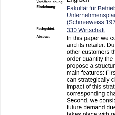
Veröffentlichung
:
Einrichtung
:
Fakultät für Betri
Unternehmensplan
(Schneeweiss 19
Fachgebiet
:
330 Wirtschaft
Abstract
:
In this paper we c
and its retailer. 
other customers t
order quantity the 
propose a structur
main features: Firs
can strategically c
impact of this stra
corresponding chan
Second, we conside
future demand due
takes place with r