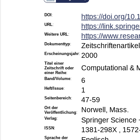
DOI
:
https://doi.org/1
URL
:
https://link.sprin
Weitere URL
:
https://www.resea
Dokumenttyp
:
Zeitschriftenartikel
Erscheinungsjahr
:
2000
Titel einer
Computational & M
Zeitschrift oder
einer Reihe
:
Band/Volume
:
6
Heft/Issue
:
1
Seitenbereich
:
47-59
Ort der
Norwell, Mass.
Veröffentlichung
:
Verlag
:
Springer Science
ISSN
:
1381-298X , 1572
Sprache der
Englisch