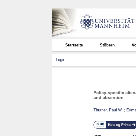
Startseite
Stöbern
Vo
Login
Policy-specific alie
and absention
Thurner, Paul W.
;
Eyma