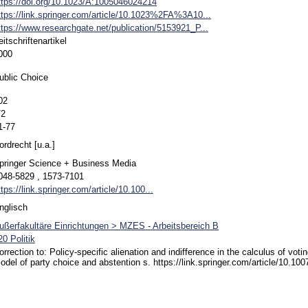
ttps://doi.org/10.1023/A:1005046024214
ttps://link.springer.com/article/10.1023%2FA%3A10...
ttps://www.researchgate.net/publication/5153921_P...
eitschriftenartikel
000
ublic Choice
02
/2
1-77
ordrecht [u.a.]
pringer Science + Business Media
048-5829 , 1573-7101
ttps://link.springer.com/article/10.100...
nglisch
ußerfakultäre Einrichtungen > MZES - Arbeitsbereich B
20 Politik
orrection to: Policy-specific alienation and indifference in the calculus of vot
odel of party choice and abstention s. https://link.springer.com/article/10.10