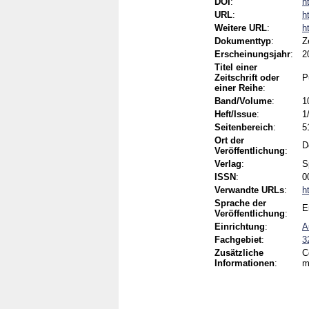
DOI
:
h
URL
:
h
Weitere URL
:
h
Dokumenttyp
:
Z
Erscheinungsjahr
:
2
Titel einer
Zeitschrift oder
P
einer Reihe
:
Band/Volume
:
1
Heft/Issue
:
1
Seitenbereich
:
5
Ort der
D
Veröffentlichung
:
Verlag
:
S
ISSN
:
0
Verwandte URLs
:
h
Sprache der
E
Veröffentlichung
:
Einrichtung
:
A
Fachgebiet
:
3
Zusätzliche
C
Informationen
:
m