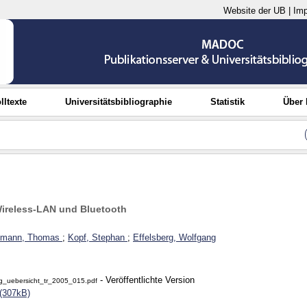
Website der UB
|
Im
lltexte
Universitätsbibliographie
Statistik
Über
Wireless-LAN und Bluetooth
lmann, Thomas
;
Kopf, Stephan
;
Effelsberg, Wolfgang
- Veröffentlichte Version
ng_uebersicht_tr_2005_015.pdf
(307kB)