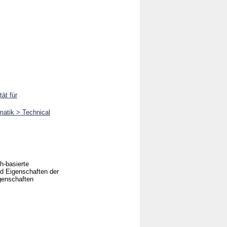
ät für
rmatik > Technical
h-basierte
nd Eigenschaften der
igenschaften