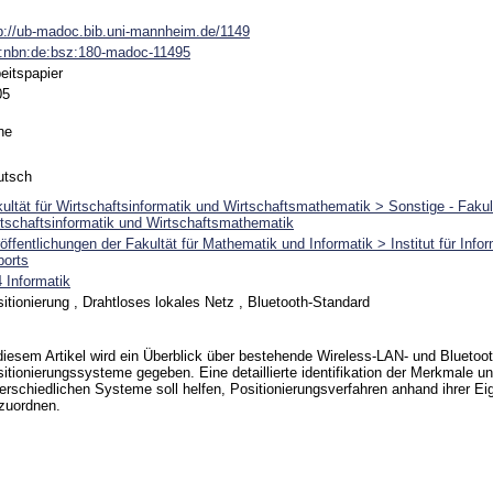
p://ub-madoc.bib.uni-mannheim.de/1149
n:nbn:de:bsz:180-madoc-11495
eitspapier
05
ne
utsch
ultät für Wirtschaftsinformatik und Wirtschaftsmathematik > Sonstige - Fakult
tschaftsinformatik und Wirtschaftsmathematik
öffentlichungen der Fakultät für Mathematik und Informatik > Institut für Info
ports
 Informatik
itionierung , Drahtloses lokales Netz , Bluetooth-Standard
diesem Artikel wird ein Überblick über bestehende Wireless-LAN- und Bluetoot
itionierungssysteme gegeben. Eine detaillierte identifikation der Merkmale u
erschiedlichen Systeme soll helfen, Positionierungsverfahren anhand ihrer E
zuordnen.