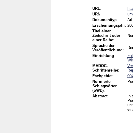
URL
:
htt
URN
:
ur
Dokumenttyp
:
Arb
Erscheinungsjahr
:
20
Titel einer
Zeitschrift oder
No
einer Reihe
:
Sprache der
De
Veröffentlichung
:
Einrichtung
:
Fak
Wir
MADOC-
Ver
Schriftenreihe
:
Re
Fachgebiet
:
004
Normierte
Pos
Schlagwörter
(SWD)
:
Abstract
:
In 
Pos
unt
ein