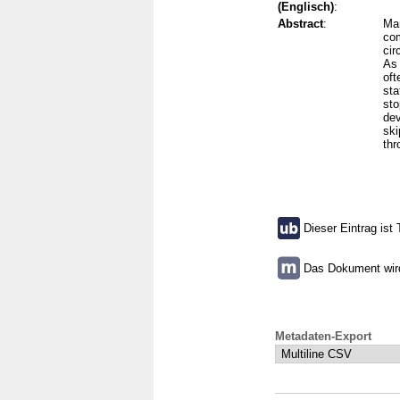
(Englisch)
:
Abstract
:
Man
com
cir
As 
oft
sta
sto
dev
ski
thr
Dieser Eintrag ist 
Das Dokument wird 
Metadaten-Export