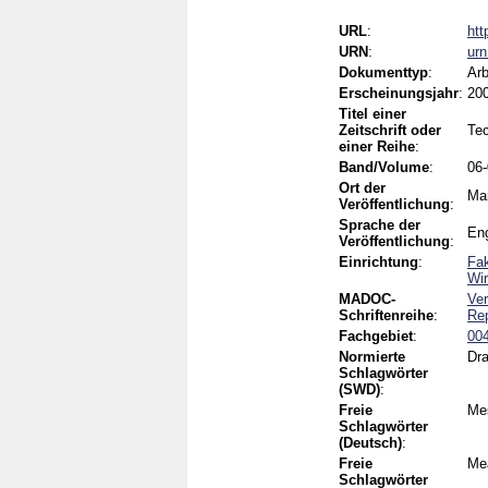
URL
:
htt
URN
:
ur
Dokumenttyp
:
Arb
Erscheinungsjahr
:
20
Titel einer
Zeitschrift oder
Tec
einer Reihe
:
Band/Volume
:
06
Ort der
Ma
Veröffentlichung
:
Sprache der
Eng
Veröffentlichung
:
Einrichtung
:
Fak
Wir
MADOC-
Ver
Schriftenreihe
:
Re
Fachgebiet
:
004
Normierte
Dr
Schlagwörter
(SWD)
:
Freie
Me
Schlagwörter
(Deutsch)
:
Freie
Me
Schlagwörter