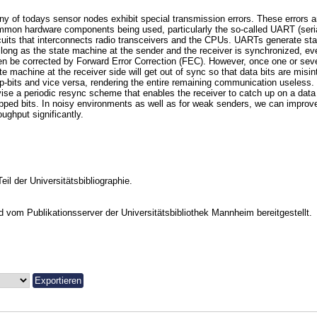
y of todays sensor nodes exhibit special transmission errors. These errors 
mon hardware components being used, particularly the so-called UART (seri
cuits that interconnects radio transceivers and the CPUs. UARTs generate start
long as the state machine at the sender and the receiver is synchronized, eve
en be corrected by Forward Error Correction (FEC). However, once one or seve
te machine at the receiver side will get out of sync so that data bits are misint
p-bits and vice versa, rendering the entire remaining communication useless. I
ise a periodic resync scheme that enables the receiver to catch up on a data
pped bits. In noisy environments as well as for weak senders, we can improve
oughput significantly.
Teil der Universitätsbibliographie.
vom Publikationsserver der Universitätsbibliothek Mannheim bereitgestellt.