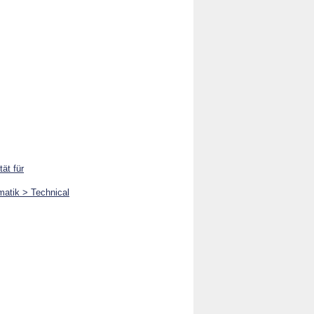
ät für
rmatik > Technical