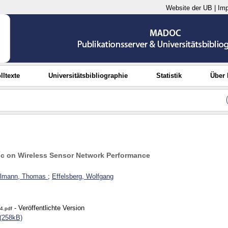
Website der UB
|
Im
lltexte
Universitätsbibliographie
Statistik
Über
nc on Wireless Sensor Network Performance
lmann, Thomas
;
Effelsberg, Wolfgang
- Veröffentlichte Version
4.pdf
(258kB)