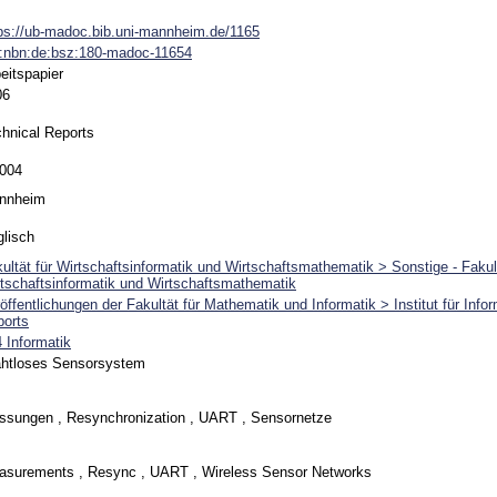
ps://ub-madoc.bib.uni-mannheim.de/1165
n:nbn:de:bsz:180-madoc-11654
eitspapier
06
hnical Reports
-004
nnheim
lisch
ultät für Wirtschaftsinformatik und Wirtschaftsmathematik > Sonstige - Fakult
tschaftsinformatik und Wirtschaftsmathematik
öffentlichungen der Fakultät für Mathematik und Informatik > Institut für Info
ports
 Informatik
ahtloses Sensorsystem
ssungen , Resynchronization , UART , Sensornetze
asurements , Resync , UART , Wireless Sensor Networks