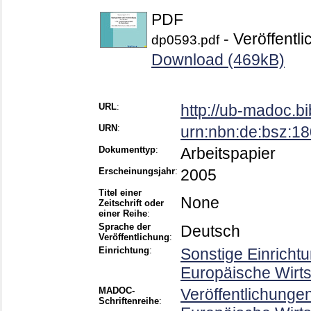
PDF
- Veröffentli
dp0593.pdf
Download (469kB)
URL
:
http://ub-madoc.b
URN
:
urn:nbn:de:bsz:1
Dokumenttyp
:
Arbeitspapier
Erscheinungsjahr
:
2005
Titel einer
None
Zeitschrift oder
einer Reihe
:
Sprache der
Deutsch
Veröffentlichung
:
Einrichtung
:
Sonstige Einricht
Europäische Wirt
MADOC-
Veröffentlichunge
Schriftenreihe
: