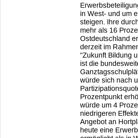
Erwerbsbeteiligun
in West- und um e
steigen. Ihre durc
mehr als 16 Proze
Ostdeutschland er
derzeit im Rahme
"Zukunft Bildung u
ist die bundeswei
Ganztagsschulplät
würde sich nach 
Partizipationsquo
Prozentpunkt erhöh
würde um 4 Prozent
niedrigeren Effek
Angebot an Hortpl
heute eine Erwerbs