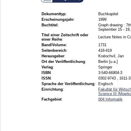
Dokumenttyp
:
Buchkapitel
Erscheinungsjahr
:
1999
Buchtitel
:
Graph drawing : 7th
September 15 - 19,
Titel einer Zeitschrift oder
Lecture Notes in 
einer Reihe
:
Band/Volume
:
1731
Seitenbereich
:
418-419
Herausgeber
:
Kratochvil, Jan
Ort der Veröffentlichung
:
Berlin [u.a.]
Verlag
:
Springer
ISBN
:
3-540-66904-3
ISSN
:
0302-9743 , 1611-
Sprache der Veröffentlichung
:
Englisch
Einrichtung
:
Fakultät für Wirts
Science III (Moerko
Fachgebiet
:
004 Informatik