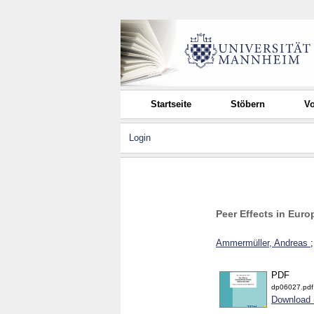
Startseite
Stöbern
Vo
Login
Peer Effects in Eur
Ammermüller, Andreas
PDF
dp06027.pdf
Download 