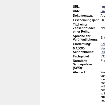
URL
:
htt
URN
:
ur
Dokumenttyp
:
Arb
Erscheinungsjahr
:
20
Titel einer
Zeitschrift oder
No
einer Reihe
:
Sprache der
Eng
Veröffentlichung
:
Einrichtung
:
Son
MADOC-
Ver
Schriftenreihe
:
Di
Fachgebiet
:
330
Normierte
Eur
Schlagwörter
(SWD)
:
Abstract
:
We 
var
rou
est
wit
pee
to 
err
fin