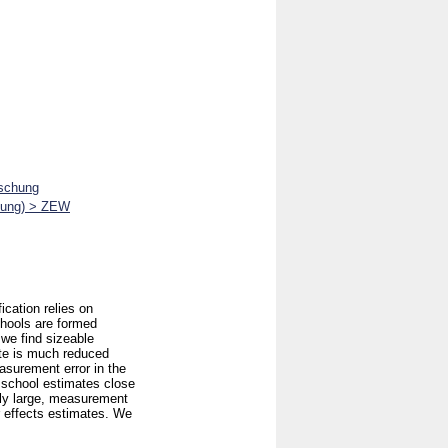
rschung
chung) > ZEW
ication relies on
chools are formed
 we find sizeable
ate is much reduced
asurement error in the
 school estimates close
tly large, measurement
er effects estimates. We