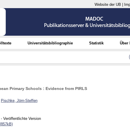
Website der UB
|
Im
lltexte
Universitätsbibliographie
Statistik
Über
opean Primary Schools : Evidence from PIRLS
;
Pischke, Jörn-Steffen
- Veröffentlichte Version
(857kB)