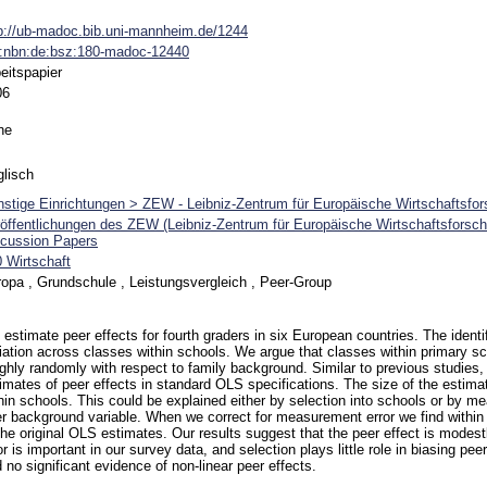
p://ub-madoc.bib.uni-mannheim.de/1244
n:nbn:de:bsz:180-madoc-12440
eitspapier
06
ne
lisch
stige Einrichtungen > ZEW - Leibniz-Zentrum für Europäische Wirtschaftsfo
öffentlichungen des ZEW (Leibniz-Zentrum für Europäische Wirtschaftsfors
scussion Papers
 Wirtschaft
opa , Grundschule , Leistungsvergleich , Peer-Group
estimate peer effects for fourth graders in six European countries. The identif
iation across classes within schools. We argue that classes within primary s
ghly randomly with respect to family background. Similar to previous studies,
imates of peer effects in standard OLS specifications. The size of the estim
hin schools. This could be explained either by selection into schools or by me
r background variable. When we correct for measurement error we find within
the original OLS estimates. Our results suggest that the peer effect is modes
or is important in our survey data, and selection plays little role in biasing pe
d no significant evidence of non-linear peer effects.