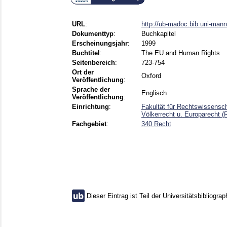
URL
:
http://ub-madoc.bib.uni-man
Dokumenttyp
:
Buchkapitel
Erscheinungsjahr
:
1999
Buchtitel
:
The EU and Human Rights
Seitenbereich
:
723-754
Ort der
Oxford
Veröffentlichung
:
Sprache der
Englisch
Veröffentlichung
:
Einrichtung
:
Fakultät für Rechtswissensch
Völkerrecht u. Europarecht (
Fachgebiet
:
340 Recht
Dieser Eintrag ist Teil der Universitätsbibliograp