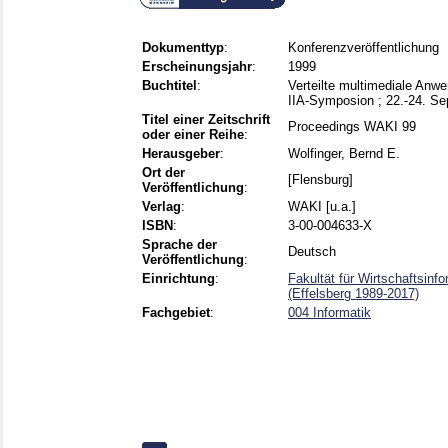
Dokumenttyp
:
Konferenzveröffentlichung
Erscheinungsjahr
:
1999
Buchtitel
:
Verteilte multimediale Anw
IIA-Symposion ; 22.-24. S
Titel einer Zeitschrift
Proceedings WAKI 99
oder einer Reihe
:
Herausgeber
:
Wolfinger, Bernd E.
Ort der
[Flensburg]
Veröffentlichung
:
Verlag
:
WAKI [u.a.]
ISBN
:
3-00-004633-X
Sprache der
Deutsch
Veröffentlichung
:
Einrichtung
:
Fakultät für Wirtschaftsinf
(Effelsberg 1989-2017)
Fachgebiet
:
004 Informatik