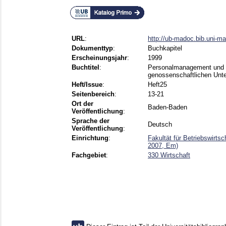
URL
:
http://ub-madoc.bib.uni-m
Dokumenttyp
:
Buchkapitel
Erscheinungsjahr
:
1999
Buchtitel
:
Personalmanagement und Hu
genossenschaftlichen Un
Heft/Issue
:
Heft25
Seitenbereich
:
13-21
Ort der
Baden-Baden
Veröffentlichung
:
Sprache der
Deutsch
Veröffentlichung
:
Einrichtung
:
Fakultät für Betriebswirt
2007, Em)
Fachgebiet
:
330 Wirtschaft