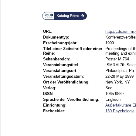
URL
:
http://cds.ismr
Dokumenttyp
:
Konferenzveröffe
Erscheinungsjahr
:
1999
Titel einer Zeitschrift oder einer
Proceedings of th
Reihe
:
meeting and exhib
Seitenbereich
:
Poster M 764
Veranstaltungstitel
:
ISMRM 7th Scient
Veranstaltungsort
:
Philadelphia, Pa.
Veranstaltungsdatum
:
22-28 May 1999
Ort der Veröffentlichung
:
New York, NY
Verlag
:
Soc.
ISSN
:
1065-9889
Sprache der Veröffentlichung
:
Englisch
Einrichtung
:
Außerfakultäre Ei
Fachgebiet
:
150 Psychologie