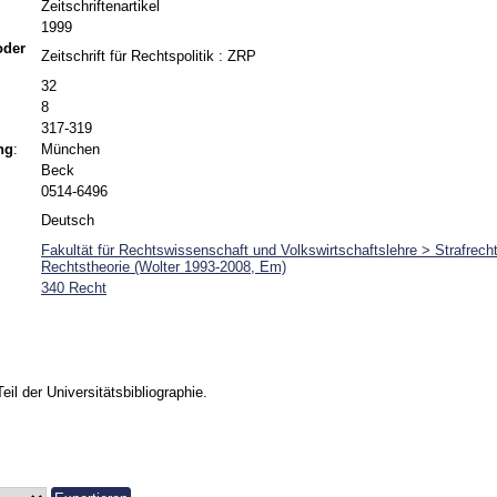
Zeitschriftenartikel
1999
 oder
Zeitschrift für Rechtspolitik : ZRP
32
8
317-319
ng
:
München
Beck
0514-6496
Deutsch
Fakultät für Rechtswissenschaft und Volkswirtschaftslehre > Strafrecht
Rechtstheorie (Wolter 1993-2008, Em)
340 Recht
Teil der Universitätsbibliographie.