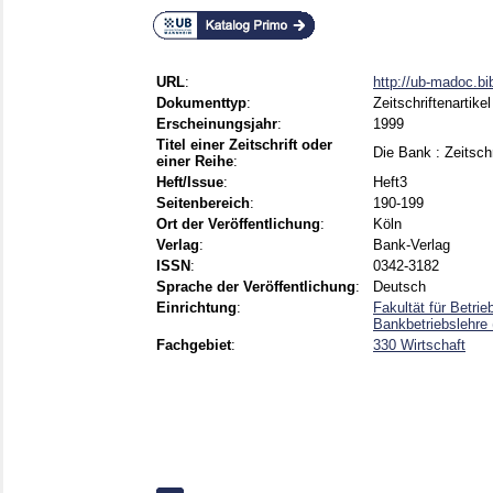
URL
:
http://ub-madoc.b
Dokumenttyp
:
Zeitschriftenartikel
Erscheinungsjahr
:
1999
Titel einer Zeitschrift oder
Die Bank : Zeitschr
einer Reihe
:
Heft/Issue
:
Heft3
Seitenbereich
:
190-199
Ort der Veröffentlichung
:
Köln
Verlag
:
Bank-Verlag
ISSN
:
0342-3182
Sprache der Veröffentlichung
:
Deutsch
Einrichtung
:
Fakultät für Betri
Bankbetriebslehre
Fachgebiet
:
330 Wirtschaft