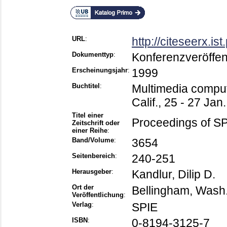
URL
:
http://citeseerx.i
Dokumenttyp
:
Konferenzveröffen
Erscheinungsjahr
:
1999
Buchtitel
:
Multimedia comput
Calif., 25 - 27 Jan
Titel einer
Proceedings of S
Zeitschrift oder
einer Reihe
:
Band/Volume
:
3654
Seitenbereich
:
240-251
Herausgeber
:
Kandlur, Dilip D.
Ort der
Bellingham, Wash
Veröffentlichung
:
Verlag
:
SPIE
ISBN
:
0-8194-3125-7