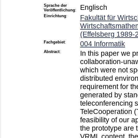
Sprache der
Englisch
Veröffentlichung
:
Einrichtung
:
Fakultät für Wirts
Wirtschaftsmathem
(Effelsberg 1989-
Fachgebiet
:
004 Informatik
Abstract
:
In this paper we p
collaboration-una
which were not spe
distributed environ
requirement for th
generated by stan
teleconferencing
TeleCooperation (
feasibility of our
the prototype are 
VRML content, the 