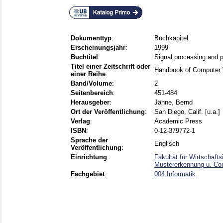
Dokumenttyp
:
Buchkapitel
Erscheinungsjahr
:
1999
Buchtitel
:
Signal processing and p
Titel einer Zeitschrift oder
Handbook of Computer V
einer Reihe
:
Band/Volume
:
2
Seitenbereich
:
451-484
Herausgeber
:
Jähne, Bernd
Ort der Veröffentlichung
:
San Diego, Calif. [u.a.]
Verlag
:
Academic Press
ISBN
:
0-12-379772-1
Sprache der
Englisch
Veröffentlichung
:
Einrichtung
:
Fakultät für Wirtschaft
Mustererkennung u. Com
Fachgebiet
:
004 Informatik