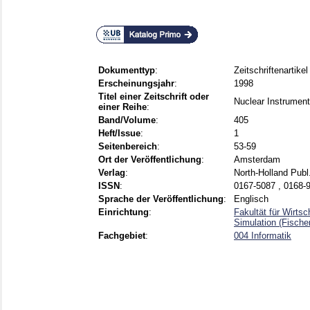
Dokumenttyp
:
Zeitschriftenartikel
Erscheinungsjahr
:
1998
Titel einer Zeitschrift oder
Nuclear Instrumen
einer Reihe
:
Band/Volume
:
405
Heft/Issue
:
1
Seitenbereich
:
53-59
Ort der Veröffentlichung
:
Amsterdam
Verlag
:
North-Holland Publ
ISSN
:
0167-5087 , 0168-
Sprache der Veröffentlichung
:
Englisch
Einrichtung
:
Fakultät für Wirts
Simulation (Fische
Fachgebiet
:
004 Informatik