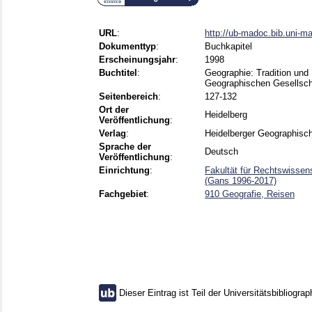
URL
:
http://ub-madoc.bib.uni-
Dokumenttyp
:
Buchkapitel
Erscheinungsjahr
:
1998
Buchtitel
:
Geographie: Tradition und 
Geographischen Gesellsch
Seitenbereich
:
127-132
Ort der
Heidelberg
Veröffentlichung
:
Verlag
:
Heidelberger Geographisch
Sprache der
Deutsch
Veröffentlichung
:
Einrichtung
:
Fakultät für Rechtswissen
(Gans 1996-2017)
Fachgebiet
:
910 Geografie, Reisen
Dieser Eintrag ist Teil der Universitätsbibliograp