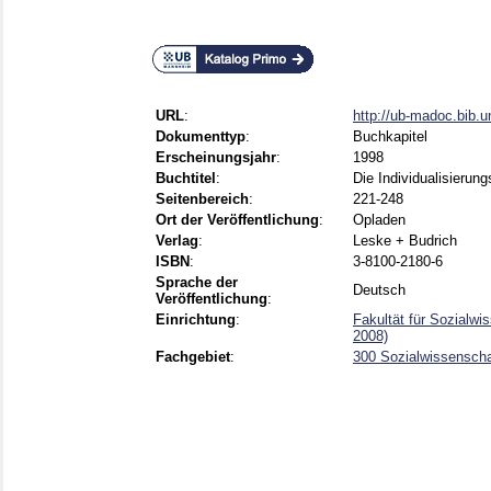
URL
:
http://ub-madoc.bib.
Dokumenttyp
:
Buchkapitel
Erscheinungsjahr
:
1998
Buchtitel
:
Die Individualisierun
Seitenbereich
:
221-248
Ort der Veröffentlichung
:
Opladen
Verlag
:
Leske + Budrich
ISBN
:
3-8100-2180-6
Sprache der
Deutsch
Veröffentlichung
:
Einrichtung
:
Fakultät für Sozialw
2008)
Fachgebiet
:
300 Sozialwissenschaf