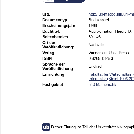
URL
:
http://ub-madoc.bib.uni-
Dokumenttyp
:
Buchkapitel
Erscheinungsjahr
:
1998
Buchtitel
:
Approximation Theory IX
Seitenbereich
:
39 - 46
Ort der
Nashville
Veröffentlichung
:
Verlag
:
Vanderbuilt Univ. Press
ISBN
:
0-8265-1326-3
Sprache der
Englisch
Veröffentlichung
:
Einrichtung
:
Fakultät für Wirtschafts
Informatik (Steidl 1996-20
Fachgebiet
:
510 Mathematik
Dieser Eintrag ist Teil der Universitätsbibliograp