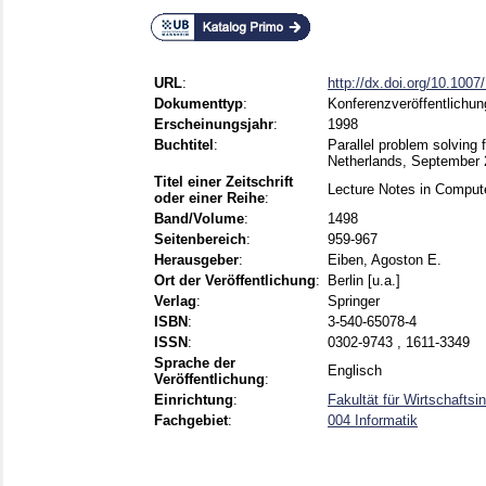
URL
:
http://dx.doi.org/10.100
Dokumenttyp
:
Konferenzveröffentlichun
Erscheinungsjahr
:
1998
Buchtitel
:
Parallel problem solving
Netherlands, September 2
Titel einer Zeitschrift
Lecture Notes in Comput
oder einer Reihe
:
Band/Volume
:
1498
Seitenbereich
:
959-967
Herausgeber
:
Eiben, Agoston E.
Ort der Veröffentlichung
:
Berlin [u.a.]
Verlag
:
Springer
ISBN
:
3-540-65078-4
ISSN
:
0302-9743 , 1611-3349
Sprache der
Englisch
Veröffentlichung
:
Einrichtung
:
Fakultät für Wirtschafts
Fachgebiet
:
004 Informatik