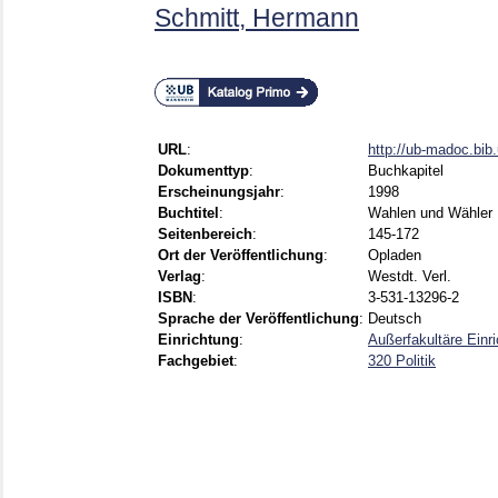
Schmitt, Hermann
URL
:
http://ub-madoc.bi
Dokumenttyp
:
Buchkapitel
Erscheinungsjahr
:
1998
Buchtitel
:
Wahlen und Wähler 
Seitenbereich
:
145-172
Ort der Veröffentlichung
:
Opladen
Verlag
:
Westdt. Verl.
ISBN
:
3-531-13296-2
Sprache der Veröffentlichung
:
Deutsch
Einrichtung
:
Außerfakultäre Einr
Fachgebiet
:
320 Politik