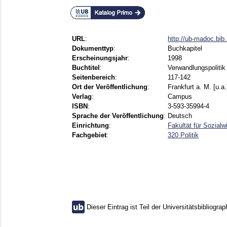
URL
:
http://ub-madoc.bi
Dokumenttyp
:
Buchkapitel
Erscheinungsjahr
:
1998
Buchtitel
:
Verwandlungspolitik
Seitenbereich
:
117-142
Ort der Veröffentlichung
:
Frankfurt a. M. [u.a.
Verlag
:
Campus
ISBN
:
3-593-35994-4
Sprache der Veröffentlichung
:
Deutsch
Einrichtung
:
Fakultät für Sozial
Fachgebiet
:
320 Politik
Dieser Eintrag ist Teil der Universitätsbibliograp