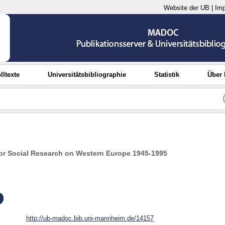
Website der UB
|
Im
lltexte
Universitätsbibliographie
Statistik
Über
 for Social Research on Western Europe 1945-1995
http://ub-madoc.bib.uni-mannheim.de/14157