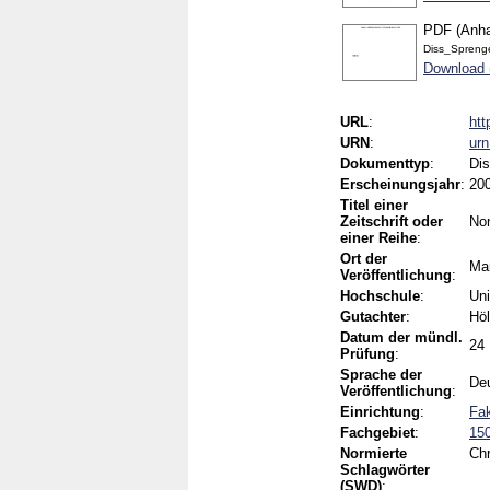
PDF (Anh
Diss_Spreng
Download
URL
:
htt
URN
:
ur
Dokumenttyp
:
Dis
Erscheinungsjahr
:
20
Titel einer
Zeitschrift oder
No
einer Reihe
:
Ort der
Ma
Veröffentlichung
:
Hochschule
:
Uni
Gutachter
:
Höl
Datum der mündl.
24
Prüfung
:
Sprache der
De
Veröffentlichung
:
Einrichtung
:
Fak
Fachgebiet
:
15
Normierte
Chr
Schlagwörter
(SWD)
: