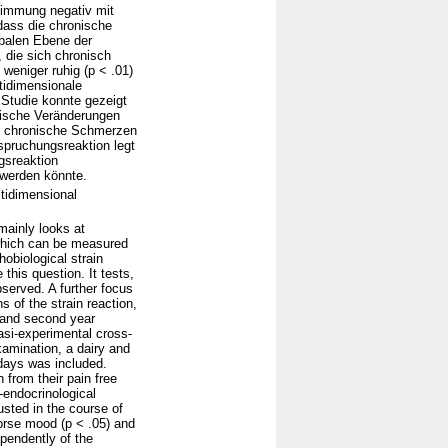
Stimmung negativ mit
 dass die chronische
balen Ebene der
 die sich chronisch
weniger ruhig (p < .01)
tidimensionale
Studie konnte gezeigt
gische Veränderungen
e chronische Schmerzen
spruchungsreaktion legt
gsreaktion
 werden könnte.
ltidimensional
mainly looks at
 which can be measured
hobiological strain
his question. It tests,
bserved. A further focus
s of the strain reaction,
t and second year
asi-experimental cross-
xamination, a dairy and
 days was included.
n from their pain free
-endocrinological
usted in the course of
orse mood (p < .05) and
ependently of the