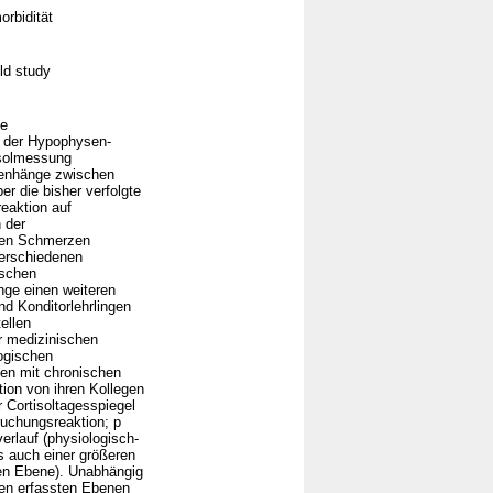
orbidität
eld study
he
ät der Hypophysen-
isolmessung
mmenhänge zwischen
 die bisher verfolgte
eaktion auf
 der
hen Schmerzen
verschiedenen
ischen
nge einen weiteren
d Konditorlehrlingen
ellen
er medizinischen
ogischen
den mit chronischen
ion von ihren Kollegen
 Cortisoltagesspiegel
ruchungsreaktion; p
erlauf (physiologisch-
s auch einer größeren
len Ebene). Unabhängig
en erfassten Ebenen