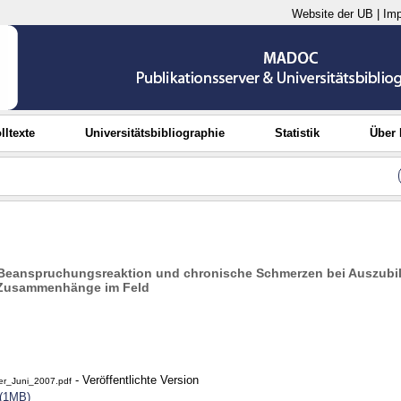
Website der UB
|
Im
lltexte
Universitätsbibliographie
Statistik
Über
Beanspruchungsreaktion und chronische Schmerzen bei Auszubil
 Zusammenhänge im Feld
- Veröffentlichte Version
er_Juni_2007.pdf
 (1MB)