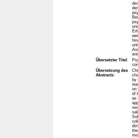
der
dem
psy
Bea
psy
und
Erf
wer
hin
unt
Aus
ent
Übersetzter Titel
:
Psy
cor
Übersetzung des
Chr
Abstracts
:
cha
by 
rea
on 
of 
as 
app
sec
sal
Sub
col
dim
the
mor