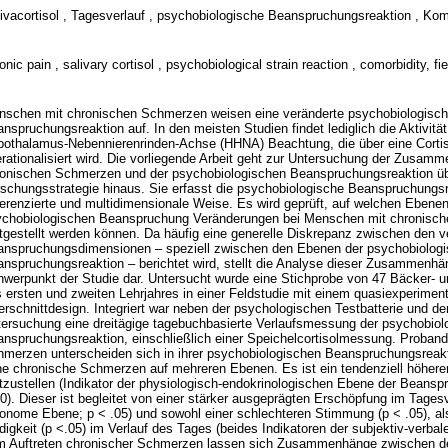
ivacortisol , Tagesverlauf , psychobiologische Beanspruchungsreaktion , Kom
onic pain , salivary cortisol , psychobiological strain reaction , comorbidity, fi
schen mit chronischen Schmerzen weisen eine veränderte psychobiologisc
nspruchungsreaktion auf. In den meisten Studien findet lediglich die Aktivit
othalamus-Nebennierenrinden-Achse (HHNA) Beachtung, die über eine Cort
rationalisiert wird. Die vorliegende Arbeit geht zur Untersuchung der Zusa
onischen Schmerzen und der psychobiologischen Beanspruchungsreaktion über
schungsstrategie hinaus. Sie erfasst die psychobiologische Beanspruchungsr
ferenzierte und multidimensionale Weise. Es wird geprüft, auf welchen Ebenen
ychobiologischen Beanspruchung Veränderungen bei Menschen mit chronisc
tgestellt werden können. Da häufig eine generelle Diskrepanz zwischen den 
nspruchungsdimensionen – speziell zwischen den Ebenen der psychobiolog
nspruchungsreaktion – berichtet wird, stellt die Analyse dieser Zusammenhä
werpunkt der Studie dar. Untersucht wurde eine Stichprobe von 47 Bäcker- un
 ersten und zweiten Lehrjahres in einer Feldstudie mit einem quasiexperiment
rschnittdesign. Integriert war neben der psychologischen Testbatterie und d
ersuchung eine dreitägige tagebuchbasierte Verlaufsmessung der psychobiol
nspruchungsreaktion, einschließlich einer Speichelcortisolmessung. Proban
merzen unterscheiden sich in ihrer psychobiologischen Beanspruchungsreakt
e chronische Schmerzen auf mehreren Ebenen. Es ist ein tendenziell höherer
tzustellen (Indikator der physiologisch-endokrinologischen Ebene der Beansp
0). Dieser ist begleitet von einer stärker ausgeprägten Erschöpfung im Tagesv
onome Ebene; p < .05) und sowohl einer schlechteren Stimmung (p < .05), al
igkeit (p <.05) im Verlauf des Tages (beides Indikatoren der subjektiv-verba
m Auftreten chronischer Schmerzen lassen sich Zusammenhänge zwischen d