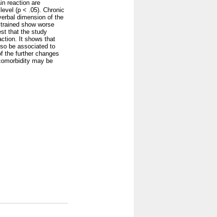
in reaction are
level (p < .05). Chronic
verbal dimension of the
 strained show worse
st that the study
ction. It shows that
lso be associated to
of the further changes
r comorbidity may be