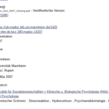
ang)
- Veröffentlichte Version
er_Juni_2007_Anhang.pdf
 (1MB)
ps://ub-madoc.bib.uni-mannheim.de/1420
n:nbn:de:bsz:180-madoc-14207
sertation
07
ne
nnheim
versität Mannheim
zl, Rupert
 Mai 2007
utsch
ultät für Sozialwissenschaften > Klinische u. Biologische Psychologie (Hölz
0 Psychologie
onischer Schmerz , Stressreaktion , Hydrocortison , Psychoendokrinologie ,