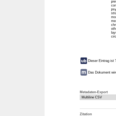
pre
cor
psy
str
moo
mea
chr
oth
lay
cir
Dieser Eintrag ist 
Das Dokument wird 
Metadaten-Export
Zitation