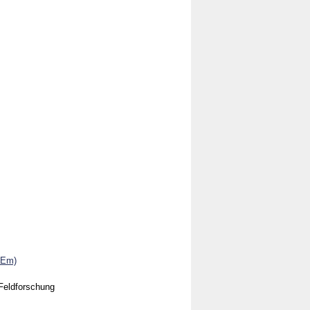
l Em)
 Feldforschung