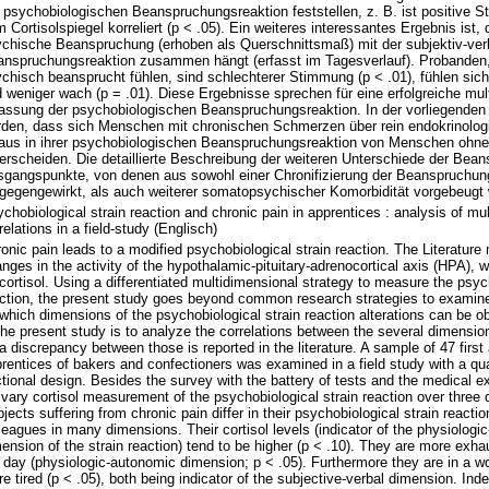
 psychobiologischen Beanspruchungsreaktion feststellen, z. B. ist positive 
 Cortisolspiegel korreliert (p < .05). Ein weiteres interessantes Ergebnis ist,
chische Beanspruchung (erhoben als Querschnittsmaß) mit der subjektiv-ver
nspruchungsreaktion zusammen hängt (erfasst im Tagesverlauf). Probanden,
chisch beansprucht fühlen, sind schlechterer Stimmung (p < .01), fühlen sich 
 weniger wach (p = .01). Diese Ergebnisse sprechen für eine erfolgreiche mul
assung der psychobiologischen Beanspruchungsreaktion. In der vorliegenden 
den, dass sich Menschen mit chronischen Schmerzen über rein endokrinolo
aus in ihrer psychobiologischen Beanspruchungsreaktion von Menschen ohn
erscheiden. Die detaillierte Beschreibung der weiteren Unterschiede der Bean
gangspunkte, von denen aus sowohl einer Chronifizierung der Beanspruchun
gegengewirkt, als auch weiterer somatopsychischer Komorbidität vorgebeugt
chobiological strain reaction and chronic pain in apprentices : analysis of mu
relations in a field-study (Englisch)
onic pain leads to a modified psychobiological strain reaction. The Literature 
nges in the activity of the hypothalamic-pituitary-adrenocortical axis (HPA),
cortisol. Using a differentiated multidimensional strategy to measure the psyc
ction, the present study goes beyond common research strategies to examine t
which dimensions of the psychobiological strain reaction alterations can be o
the present study is to analyze the correlations between the several dimension
a discrepancy between those is reported in the literature. A sample of 47 firs
rentices of bakers and confectioners was examined in a field study with a qu
tional design. Besides the survey with the battery of tests and the medical e
ivary cortisol measurement of the psychobiological strain reaction over three
jects suffering from chronic pain differ in their psychobiological strain reactio
leagues in many dimensions. Their cortisol levels (indicator of the physiologic
ension of the strain reaction) tend to be higher (p < .10). They are more exha
 day (physiologic-autonomic dimension; p < .05). Furthermore they are in a w
e tired (p < .05), both being indicator of the subjective-verbal dimension. Ind