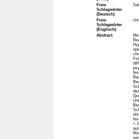
Freie
Sal
Schlagwörter
(Deutsch)
:
Freie
chr
Schlagwörter
(Englisch)
:
Abstract
:
Men
Bea
Hyp
ope
chr
For
dif
ps
fes
Bea
Bea
Sch
des
Que
Unt
Bea
Sch
ohn
fes
<.1
aut
Müd
vo