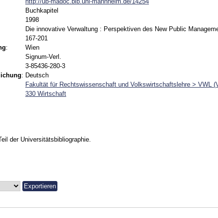
http://ub-madoc.bib.uni-mannheim.de/14254
Buchkapitel
1998
Die innovative Verwaltung : Perspektiven des New Public Manageme
167-201
ng
:
Wien
Signum-Verl.
3-85436-280-3
lichung
:
Deutsch
Fakultät für Rechtswissenschaft und Volkswirtschaftslehre > VWL 
330 Wirtschaft
Teil der Universitätsbibliographie.