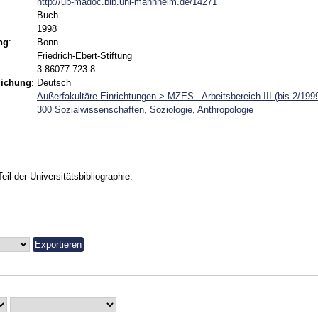
http://ub-madoc.bib.uni-mannheim.de/14271
Buch
1998
ng
:
Bonn
Friedrich-Ebert-Stiftung
3-86077-723-8
lichung
:
Deutsch
Außerfakultäre Einrichtungen > MZES - Arbeitsbereich III (bis 2/199
300 Sozialwissenschaften, Soziologie, Anthropologie
Teil der Universitätsbibliographie.