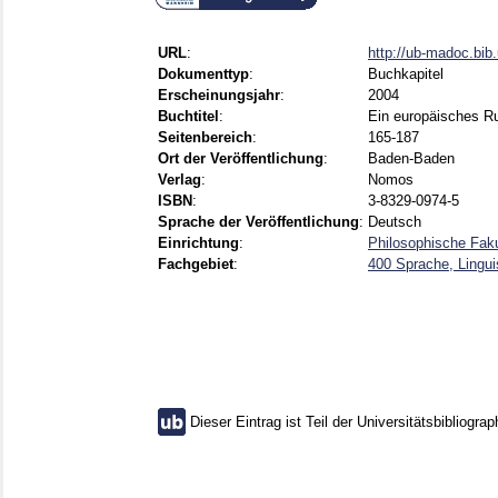
URL
:
http://ub-madoc.bi
Dokumenttyp
:
Buchkapitel
Erscheinungsjahr
:
2004
Buchtitel
:
Ein europäisches Ru
Seitenbereich
:
165-187
Ort der Veröffentlichung
:
Baden-Baden
Verlag
:
Nomos
ISBN
:
3-8329-0974-5
Sprache der Veröffentlichung
:
Deutsch
Einrichtung
:
Philosophische Faku
Fachgebiet
:
400 Sprache, Lingui
Dieser Eintrag ist Teil der Universitätsbibliograp