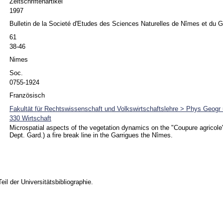
Zeitschriftenartikel
1997
Bulletin de la Societé d'Etudes des Sciences Naturelles de Nîmes et du 
61
38-46
Nimes
Soc.
0755-1924
Französisch
Fakultät für Rechtswissenschaft und Volkswirtschaftslehre > Phys Geogr
330 Wirtschaft
Microspatial aspects of the vegetation dynamics on the "Coupure agricole
Dept. Gard.) a fire break line in the Garrigues the Nîmes.
Teil der Universitätsbibliographie.