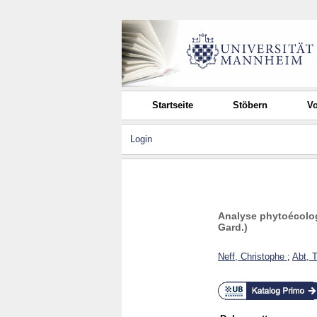
Startseite
Stöbern
Vo
Login
Analyse phytoécolog
Gard.)
Neff, Christophe
;
Abt, 