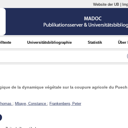
Website der UB
|
Im
lltexte
Universitätsbibliographie
Statistik
Über
ique de la dynamique végétale sur la coupure agricole du Puec
Thomas
;
Mbaye, Constance
;
Frankenberg, Peter