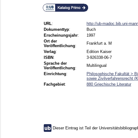
URL
:
http://ub-madoc.bib.uni-ma
Dokumenttyp
:
Buch
Erscheinungsjahr
:
1997
Ort der
Frankfurt a. M
Veröffentlichung
:
Verlag
:
Edition Kaiser
ISBN
:
3-926338-06-7
Sprache der
Multilingual
Veröffentlichung
:
Einrichtung
:
Philosophische Fakultät > B
sowie Zivilverfahrensrecht (
Fachgebiet
:
880 Griechische Literatur
Dieser Eintrag ist Teil der Universitätsbibliograp