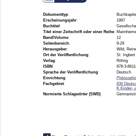
Dokumenttyp
:
Buchkapite
Erscheinungsjahr
:
1997
Buchtitel
:
Gesellscha
Titel einer Zeitschrift oder einer Reihe
:
Mannheimer
Band/Volume
:
12
Seitenbereich
:
9-29
Herausgeber
:
Wild, Rein
Ort der Veröffentlichung
:
St. Ingbert
Verlag
:
Röhrig
ISBN
:
978-3-8611
Sprache der Veröffentlichung
:
Deutsch
Einrichtung
:
Philosophi
Fachgebiet
:
830 Deutsc
K Kinder- u
Normierte Schlagwörter (SWD)
:
Germanistik