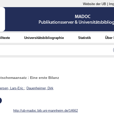
Website der UB
|
Im
lltexte
Universitätsbibliographie
Statistik
Über
stschemaansatz : Eine erste Bilanz
ersen, Lars-Eric
;
Dauenheimer, Dirk
http://ub-madoc.bib.uni-mannheim.de/14662