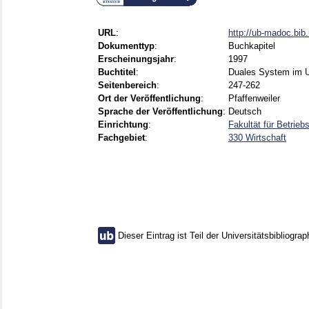
URL
:
http://ub-madoc.bi
Dokumenttyp
:
Buchkapitel
Erscheinungsjahr
:
1997
Buchtitel
:
Duales System im U
Seitenbereich
:
247-262
Ort der Veröffentlichung
:
Pfaffenweiler
Sprache der Veröffentlichung
:
Deutsch
Einrichtung
:
Fakultät für Betrie
Fachgebiet
:
330 Wirtschaft
Dieser Eintrag ist Teil der Universitätsbibliograp