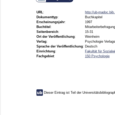
URL
:
http://ub-madoc.bi
Dokumenttyp
:
Buchkapitel
Erscheinungsjahr
:
1997
Buchtitel
:
Mitarbeiterbefragun
Seitenbereich
:
15-31
Ort der Veröffentlichung
:
Weinheim
Verlag
:
Psychologie Verlag
Sprache der Veröffentlichung
:
Deutsch
Einrichtung
:
Fakultät für Sozial
Fachgebiet
:
150 Psychologie
Dieser Eintrag ist Teil der Universitätsbibliograp