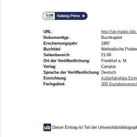
URL
:
http://ub-madoc.bi
Dokumenttyp
:
Buchkapitel
Erscheinungsjahr
:
1997
Buchtitel
:
Methodische Proble
Seitenbereich
:
21-56
Ort der Veröffentlichung
:
Frankfurt a. M.
Verlag
:
Campus
Sprache der Veröffentlichung
:
Deutsch
Einrichtung
:
Außerfakultäre Einr
Fachgebiet
:
300 Sozialwissensch
Dieser Eintrag ist Teil der Universitätsbibliograp