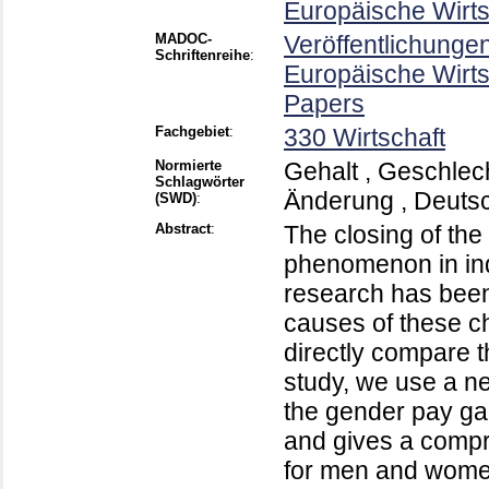
Europäische Wirt
MADOC-
Veröffentlichunge
Schriftenreihe
:
Europäische Wirt
Papers
Fachgebiet
:
330 Wirtschaft
Normierte
Gehalt , Geschlech
Schlagwörter
Änderung , Deuts
(SWD)
:
Abstract
:
The closing of th
phenomenon in ind
research has been l
causes of these cha
directly compare t
study, we use a n
the gender pay gap
and gives a compr
for men and wome