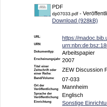
PDF
- Veröffentl
dp07033.pdf
Download (928kB)
URL
:
https://madoc.bib
URN
:
urn:nbn:de:bsz:1
Dokumenttyp
:
Arbeitspapier
Erscheinungsjahr
:
2007
Titel einer
ZEW Discussion 
Zeitschrift oder
einer Reihe
:
Band/Volume
:
07-033
Ort der
Mannheim
Veröffentlichung
:
Sprache der
Englisch
Veröffentlichung
:
Einrichtung
:
Sonstige Einricht