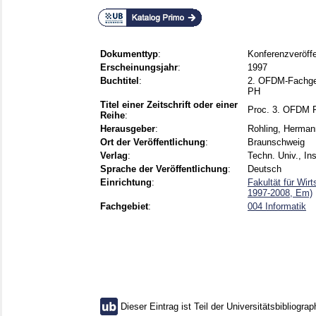
Dokumenttyp
:
Konferenzveröffe
Erscheinungsjahr
:
1997
Buchtitel
:
2. OFDM-Fachges
PH
Titel einer Zeitschrift oder einer
Proc. 3. OFDM F
Reihe
:
Herausgeber
:
Rohling, Herman
Ort der Veröffentlichung
:
Braunschweig
Verlag
:
Techn. Univ., In
Sprache der Veröffentlichung
:
Deutsch
Einrichtung
:
Fakultät für Wir
1997-2008, Em)
Fachgebiet
:
004 Informatik
Dieser Eintrag ist Teil der Universitätsbibliograp