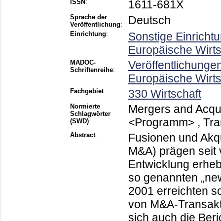
ISSN
:
1611-681X
Sprache der
Deutsch
Veröffentlichung
:
Einrichtung
:
Sonstige Einricht
Europäische Wirt
MADOC-
Veröffentlichunge
Schriftenreihe
:
Europäische Wirt
Fachgebiet
:
330 Wirtschaft
Normierte
Mergers and Acqui
Schlagwörter
<Programm> , Tra
(SWD)
:
Abstract
:
Fusionen und Akqu
M&A) prägen seit v
Entwicklung erheb
so genannten „ne
2001 erreichten s
von M&A-Transakt
sich auch die Beri