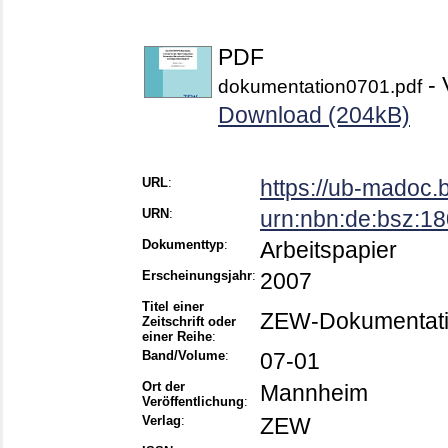
PDF
- 
dokumentation0701.pdf
Download (204kB)
URL
:
https://ub-madoc.
URN
:
urn:nbn:de:bsz:1
Dokumenttyp
:
Arbeitspapier
Erscheinungsjahr
:
2007
Titel einer
ZEW-Dokumentat
Zeitschrift oder
einer Reihe
:
Band/Volume
:
07-01
Ort der
Mannheim
Veröffentlichung
:
Verlag
:
ZEW