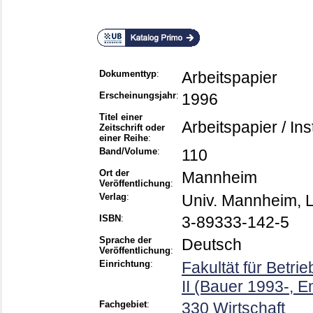
Dokumenttyp
:
Arbeitspapier
Erscheinungsjahr
:
1996
Titel einer
Arbeitspapier / In
Zeitschrift oder
einer Reihe
:
Band/Volume
:
110
Ort der
Mannheim
Veröffentlichung
:
Verlag
:
Univ. Mannheim, L
ISBN
:
3-89333-142-5
Sprache der
Deutsch
Veröffentlichung
:
Einrichtung
:
Fakultät für Betri
II (Bauer 1993-, E
Fachgebiet
:
330 Wirtschaft