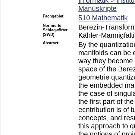
Informatik > Insti
Manuskripte
Fachgebiet
:
510 Mathematik
Normierte
Berezin-Transform
Schlagwörter
Kähler-Mannigfalti
(SWD)
:
Abstract
:
By the quantizati
manifolds can be e
way they become p
space of the Berez
geometrie quantiza
the embedded manif
the case of singula
the first part of t
ecntribution is of 
concepts, and resu
this approach to qu
the notions of pro