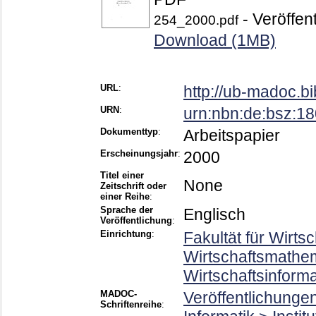
- Veröffent
254_2000.pdf
Download (1MB)
URL
:
http://ub-madoc.b
URN
:
urn:nbn:de:bsz:1
Dokumenttyp
:
Arbeitspapier
Erscheinungsjahr
:
2000
Titel einer
None
Zeitschrift oder
einer Reihe
:
Sprache der
Englisch
Veröffentlichung
:
Einrichtung
:
Fakultät für Wirts
Wirtschaftsmathema
Wirtschaftsinform
MADOC-
Veröffentlichunge
Schriftenreihe
: