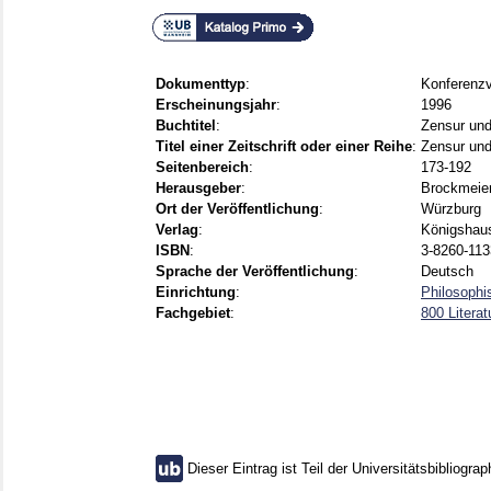
Dokumenttyp
:
Konferenzv
Erscheinungsjahr
:
1996
Buchtitel
:
Zensur und 
Titel einer Zeitschrift oder einer Reihe
:
Zensur und 
Seitenbereich
:
173-192
Herausgeber
:
Brockmeier
Ort der Veröffentlichung
:
Würzburg
Verlag
:
Königshau
ISBN
:
3-8260-113
Sprache der Veröffentlichung
:
Deutsch
Einrichtung
:
Philosophis
Fachgebiet
:
800 Literat
Dieser Eintrag ist Teil der Universitätsbibliograp