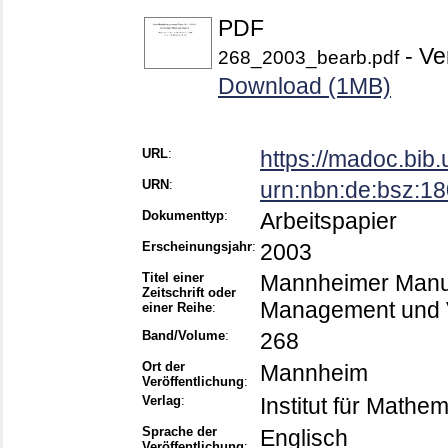
PDF
- Ve
268_2003_bearb.pdf
Download (1MB)
URL
:
https://madoc.bib
URN
:
urn:nbn:de:bsz:1
Dokumenttyp
:
Arbeitspapier
Erscheinungsjahr
:
2003
Titel einer
Mannheimer Manusk
Zeitschrift oder
Management und V
einer Reihe
:
Band/Volume
:
268
Ort der
Mannheim
Veröffentlichung
:
Verlag
:
Institut für Mathem
Sprache der
Englisch
Veröffentlichung
: