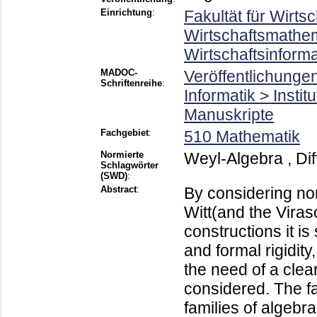
Einrichtung
:
Fakultät für Wirts
Wirtschaftsmathema
Wirtschaftsinform
MADOC-
Veröffentlichunge
Schriftenreihe
:
Informatik > Insti
Manuskripte
Fachgebiet
:
510 Mathematik
Normierte
Weyl-Algebra , Dif
Schlagwörter
(SWD)
:
Abstract
:
By considering non
Witt(and the Vira
constructions it is
and formal rigidity
the need of a clear
considered. The f
families of algeb