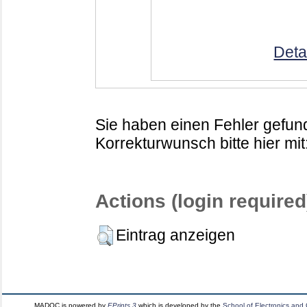
Deta
Sie haben einen Fehler gefund
Korrekturwunsch bitte hier mit
Actions (login required
Eintrag anzeigen
MADOC is powered by
EPrints 3
which is developed by the
School of Electronics and